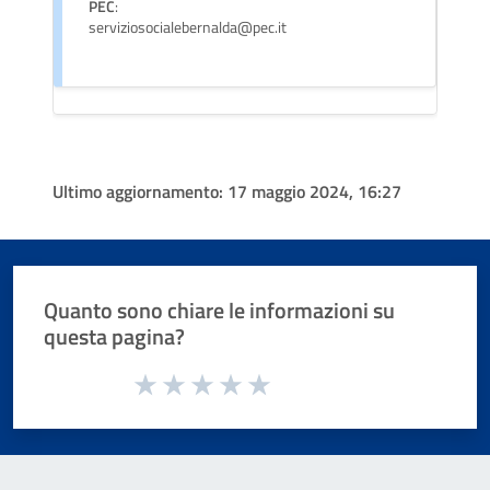
PEC
:
serviziosocialebernalda@pec.it
Ultimo aggiornamento:
17 maggio 2024, 16:27
Quanto sono chiare le informazioni su
questa pagina?
Valuta da 1 a 5 stelle la pagina
Valuta 1 stelle su 5
Valuta 2 stelle su 5
Valuta 3 stelle su 5
Valuta 4 stelle su 5
Valuta 5 stelle su 5