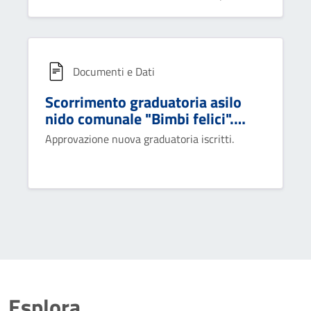
di Bernalda e Metaponto denominata PAMeC
Documenti e Dati
Scorrimento graduatoria asilo
nido comunale "Bimbi felici".
Anno educativo 2024/2025.
Approvazione nuova graduatoria iscritti.
Esplora