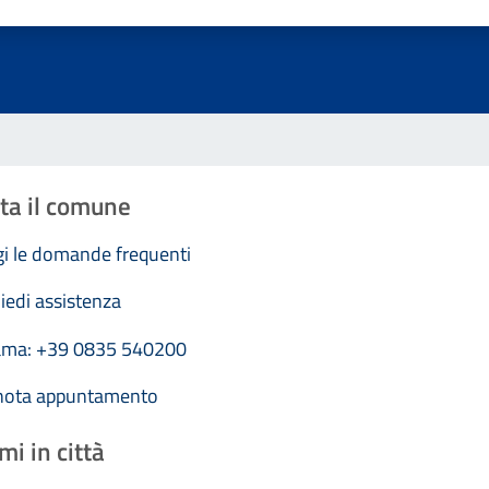
Valuta 1 stelle su 5
Valuta 2 stelle su 5
Valuta 3 stelle su 5
Valuta 4 stelle su 5
Valuta 5 stelle su 5
ta il comune
i le domande frequenti
iedi assistenza
ama: +39 0835 540200
nota appuntamento
mi in città