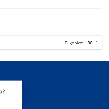
Page size:
a?