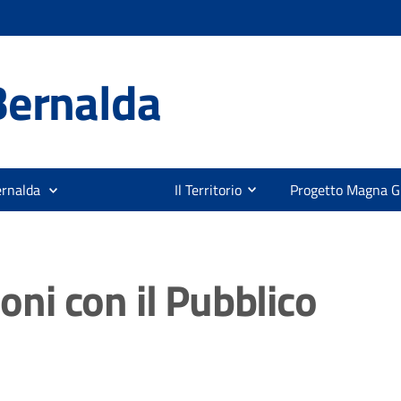
Bernalda
ernalda
Il Territorio
Progetto Magna G
ioni con il Pubblico