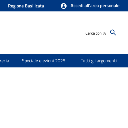
Accedi all'area personale
Regione Basilicata
Cerca con IA
recia
Speciale elezioni 2025
Tutti gli argomenti...