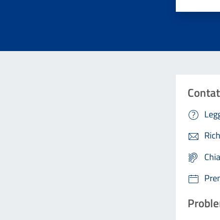
Contat
Legg
Rich
Chi
Pre
Proble