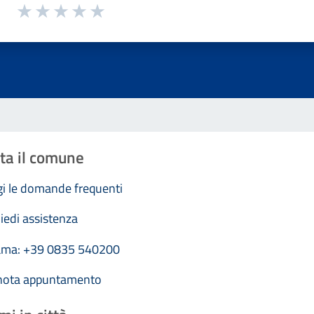
1 a 5 stelle la pagina
Valuta 1 stelle su 5
Valuta 2 stelle su 5
Valuta 3 stelle su 5
Valuta 4 stelle su 5
Valuta 5 stelle su 5
ta il comune
i le domande frequenti
iedi assistenza
ama: +39 0835 540200
nota appuntamento