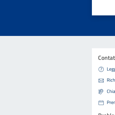
Valuta da 
Contat
Legg
Rich
Chi
Pre