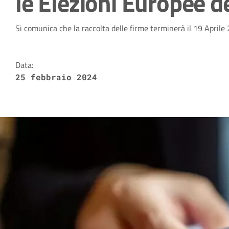
le Elezioni Europee d
Dettagli della notizia
Si comunica che la raccolta delle firme terminerà il 19 Aprile
Data:
25 febbraio 2024