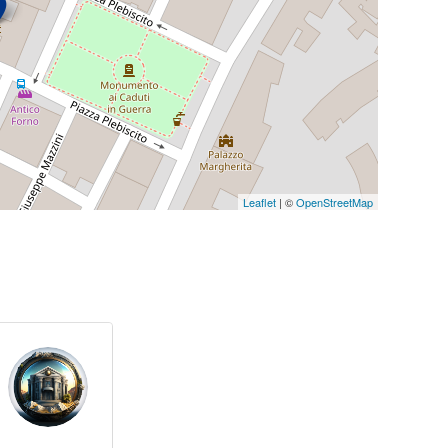
Leaflet
| ©
OpenStreetMap