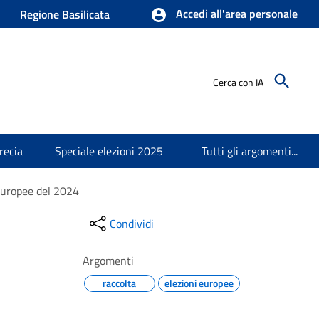
Accedi all'area personale
Regione Basilicata
Cerca con IA
recia
Speciale elezioni 2025
Tutti gli argomenti...
i Europee del 2024
Condividi
Argomenti
raccolta
elezioni europee