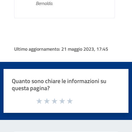
Bernalda.
Ultimo aggiornamento:
21 maggio 2023, 17:45
Quanto sono chiare le informazioni su
questa pagina?
Valuta da 1 a 5 stelle la pagina
Valuta 1 stelle su 5
Valuta 2 stelle su 5
Valuta 3 stelle su 5
Valuta 4 stelle su 5
Valuta 5 stelle su 5