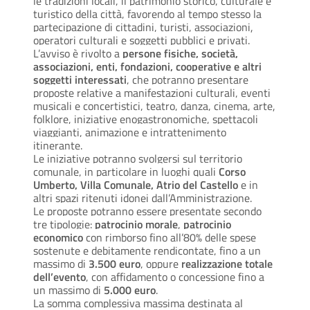
le tradizioni locali, il patrimonio storico, culturale e
turistico della città, favorendo al tempo stesso la
partecipazione di cittadini, turisti, associazioni,
operatori culturali e soggetti pubblici e privati.
L’avviso è rivolto a
persone fisiche, società,
associazioni, enti, fondazioni, cooperative e altri
soggetti interessati
, che potranno presentare
proposte relative a manifestazioni culturali, eventi
musicali e concertistici, teatro, danza, cinema, arte,
folklore, iniziative enogastronomiche, spettacoli
viaggianti, animazione e intrattenimento
itinerante.
Le iniziative potranno svolgersi sul territorio
comunale, in particolare in luoghi quali
Corso
Umberto, Villa Comunale, Atrio del Castello
e in
altri spazi ritenuti idonei dall’Amministrazione.
Le proposte potranno essere presentate secondo
tre tipologie:
patrocinio morale
,
patrocinio
economico
con rimborso fino all’80% delle spese
sostenute e debitamente rendicontate, fino a un
massimo di
3.500 euro
, oppure
realizzazione totale
dell’evento
, con affidamento o concessione fino a
un massimo di
5.000 euro
.
La somma complessiva massima destinata al