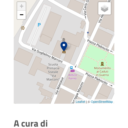
+
−
Leaflet
| ©
OpenStreetMap
A cura di