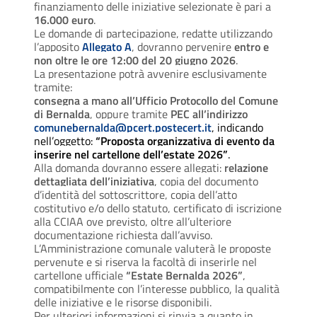
finanziamento delle iniziative selezionate è pari a
16.000 euro
.
Le domande di partecipazione, redatte utilizzando
l’apposito
Allegato A
, dovranno pervenire
entro e
non oltre le ore 12:00 del 20 giugno 2026
.
La presentazione potrà avvenire esclusivamente
tramite:
consegna a mano all’Ufficio Protocollo del Comune
di Bernalda
, oppure tramite
PEC all’indirizzo
comunebernalda@pcert.postecert.it
, indicando
nell’oggetto:
“Proposta organizzativa di evento da
inserire nel cartellone dell’estate 2026”
.
Alla domanda dovranno essere allegati:
relazione
dettagliata dell’iniziativa
, copia del documento
d’identità del sottoscrittore, copia dell’atto
costitutivo e/o dello statuto, certificato di iscrizione
alla CCIAA ove previsto, oltre all’ulteriore
documentazione richiesta dall’avviso.
L’Amministrazione comunale valuterà le proposte
pervenute e si riserva la facoltà di inserirle nel
cartellone ufficiale
“Estate Bernalda 2026”
,
compatibilmente con l’interesse pubblico, la qualità
delle iniziative e le risorse disponibili.
Per ulteriori informazioni si rinvia a quanto in