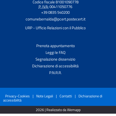
Codice fiscale 81001090778
P. IVA:
00411050776
+39 0835 540200
comunebernalda@pcert.postecert.it
URP - Ufficio Relazioni con il Pubblico
Prenota appuntamento
Leggi le FAQ
Segnalazione disservizio
Dichiarazione di accessibilità
P.N.R.R.
Privacy-Cookies
|
Note Legali
|
Contatti
|
Dichiarazione di
accessibilità
2026 | Realizzato da Wemapp