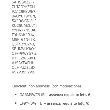
5AHSGX22F7,
ZUTADYKZDH,
PZA29KEWE7,
84QY819YGN,
SX2DWGNVHC,
KQ25UMZUV1,
YYH477NSDA,
F9H59K2R14,
M5FT61N45K,
Q5F42Y8243,
5BUMVUYKQY,
Q9FPPWYG7G,
BYKCZW69X1,
V1SAYP4FHH,
QCHPUZ3CBX,
RSYV3952V9.
Candidati non ammessi
(con motivazione):
GA8M9WC51B –
assenza requisito lett. A)
EF9Y4W4TTB –
assenza requisito lett. A)
.