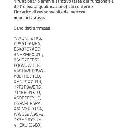
1 funzionario
amministrativo (area dei funzionari e
dell' elevata qualificazione) cui conferire
l'incarico
di responsabile del settore
amministrativo.
Candidati ammessi
:
YAXQM18YKS,
PP591P6NEA,
E5X8767ABD,
3NHKMRXDNQ,
534D7CFPS2,
FQGVD7ZTTK,
VA9HWBD3WY,
K8ETH571ED,
XHNP9X7TNR,
17F2P8WERS,
7T1EBPNXTU,
VSQFDF7YU7,
BG9VPERSPA,
X5CMXRPQN4,
WW6S8W9SP2,
YX7HQ3YYUE,
4HEKUK3VBX,