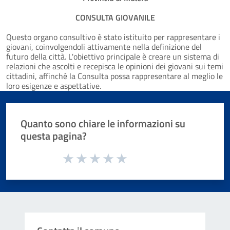
CONSULTA GIOVANILE
Questo organo consultivo è stato istituito per rappresentare i
giovani, coinvolgendoli attivamente nella definizione del
futuro della città. L'obiettivo principale è creare un sistema di
relazioni che ascolti e recepisca le opinioni dei giovani sui temi
cittadini, affinché la Consulta possa rappresentare al meglio le
loro esigenze e aspettative.
Quanto sono chiare le informazioni su
questa pagina?
Valuta da 1 a 5 stelle la pagina
Valuta 1 stelle su 5
Valuta 2 stelle su 5
Valuta 3 stelle su 5
Valuta 4 stelle su 5
Valuta 5 stelle su 5