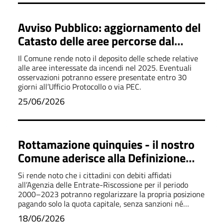
Avviso Pubblico: aggiornamento del
Catasto delle aree percorse dal
fuoco - aa 2025
Il Comune rende noto il deposito delle schede relative
alle aree interessate da incendi nel 2025. Eventuali
osservazioni potranno essere presentate entro 30
giorni all’Ufficio Protocollo o via PEC.
25/06/2026
Rottamazione quinquies - il nostro
Comune aderisce alla Definizione
Agevolata
Si rende noto che i cittadini con debiti affidati
all’Agenzia delle Entrate-Riscossione per il periodo
2000–2023 potranno regolarizzare la propria posizione
pagando solo la quota capitale, senza sanzioni né
interessi.
18/06/2026