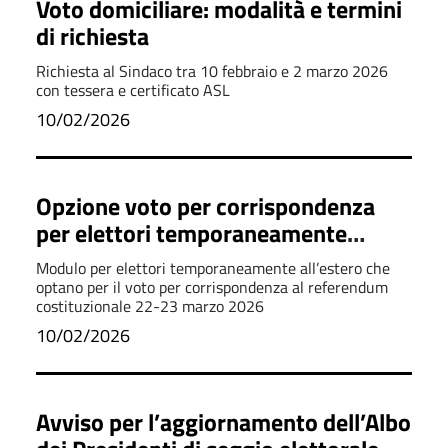
Voto domiciliare: modalità e termini
di richiesta
Richiesta al Sindaco tra 10 febbraio e 2 marzo 2026
con tessera e certificato ASL
10/02/2026
Opzione voto per corrispondenza
per elettori temporaneamente
all'estero - Referendum
Modulo per elettori temporaneamente all’estero che
costituzionale 22-23 marzo 2026
optano per il voto per corrispondenza al referendum
costituzionale 22-23 marzo 2026
10/02/2026
Avviso per l’aggiornamento dell’Albo