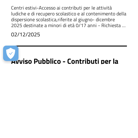
ludiche, ricreative ed educative,
Centri estivi-Accesso ai contributi per le attività
incluse le iniziative di recupero
ludiche e di recupero scolastico e al contenimento della
dispersione scolastica,riferite al giugno- dicembre
scolastico e contrasto alla
2025 destinate a minori di età 0/17 anni - Richiesta di
dispersione
contributo entro 11 dic 2025
02/12/2025
Avviso Pubblico - Contributi per la
fornitura gratuita o semigratuita dei
libri di testo a.s. 2025/2026
Le domande dovranno essere inviate entro il 12
dicembre 2025
18/11/2025
Proposta di Legge di iniziativa
popolare – Avviso di raccolta firme