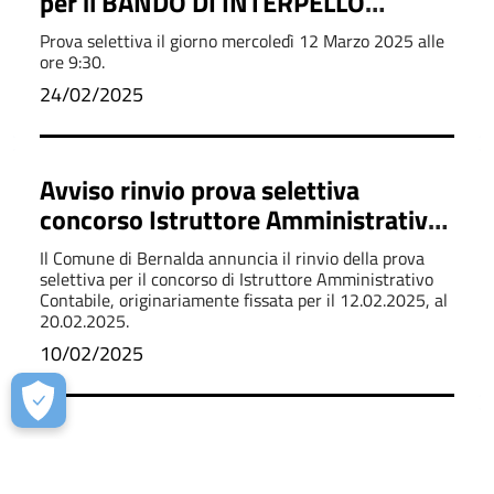
per il BANDO DI INTERPELLO
“ELENCO IDONEI” - Profilo
Prova selettiva il giorno mercoledì 12 Marzo 2025 alle
Istruttore Amministrativo/Contabile
ore 9:30.
Ex cat. C1
24/02/2025
Avviso rinvio prova selettiva
concorso Istruttore Amministrativo
Cat. C1
Il Comune di Bernalda annuncia il rinvio della prova
selettiva per il concorso di Istruttore Amministrativo
Contabile, originariamente fissata per il 12.02.2025, al
20.02.2025.
10/02/2025
Avviso Pubblico per adesione alla
Consulta Giovanile Comunale