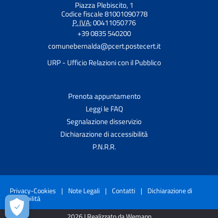
Piazza Plebiscito, 1
Codice fiscale 81001090778
P. IVA:
00411050776
+39 0835 540200
comunebernalda@pcert.postecert.it
URP - Ufficio Relazioni con il Pubblico
Prenota appuntamento
Leggi le FAQ
Segnalazione disservizio
Dichiarazione di accessibilità
P.N.R.R.
Privacy-Cookies
|
Note Legali
|
Contatti
|
Dichiarazione di
accessibilità
2026 | Realizzato da Wemapp