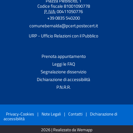
Piazza Plebiscito, 1
Codice fiscale 81001090778
P. IVA:
00411050776
+39 0835 540200
comunebernalda@pcert.postecert.it
URP - Ufficio Relazioni con il Pubblico
Prenota appuntamento
Leggi le FAQ
Segnalazione disservizio
Dichiarazione di accessibilità
P.N.R.R.
Privacy-Cookies
|
Note Legali
|
Contatti
|
Dichiarazione di
accessibilità
2026 | Realizzato da Wemapp