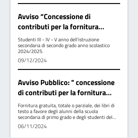
Avviso “Concessione di
contributi per la fornitura
gratuita o semigratuita dei libri
Studenti III - IV - V anno dell’istruzione
di testo”
secondaria di secondo grado anno scolastico
2024/2025.
09/12/2024
Avviso Pubblico: " concessione
di contributi per la fornitura
gratuita o semigratuita dei libri
Fornitura gratuita, totale o parziale, dei libri di
di testo” anno scolastico
testo a favore degli alunni della scuola
secondaria di primo grado e degli studenti del
2024/2025"
primo e del secondo anno dell'istruzione
06/11/2024
secondaria di secondo grado.