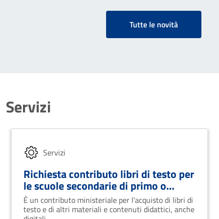
Tutte le novità
Servizi
Servizi
Richiesta contributo libri di testo per
le scuole secondarie di primo o
secondo grado
È un contributo ministeriale per l’acquisto di libri di
testo e di altri materiali e contenuti didattici, anche
digitali.