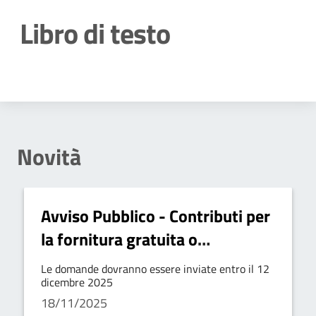
Libro di testo
Dettagli della notizia
Novità
Avviso Pubblico - Contributi per
la fornitura gratuita o
semigratuita dei libri di testo
Le domande dovranno essere inviate entro il 12
a.s. 2025/2026
dicembre 2025
18/11/2025