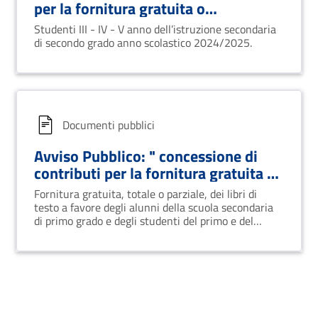
per la fornitura gratuita o
semigratuita dei libri di testo”
Studenti III - IV - V anno dell’istruzione secondaria
di secondo grado anno scolastico 2024/2025.
Documenti pubblici
Avviso Pubblico: " concessione di
contributi per la fornitura gratuita o
semigratuita dei libri di testo” anno
Fornitura gratuita, totale o parziale, dei libri di
scolastico 2024/2025"
testo a favore degli alunni della scuola secondaria
di primo grado e degli studenti del primo e del
secondo anno dell'istruzione secondaria di secondo
grado