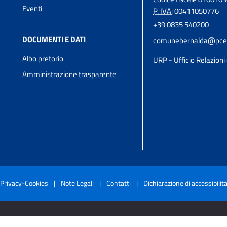
Eventi
P. IVA:
00411050776
+39 0835 540200
DOCUMENTI E DATI
comunebernalda@pcert
Albo pretorio
URP - Ufficio Relazioni 
Amministrazione trasparente
Privacy-Cookies
|
Note Legali
|
Contatti
|
Dichiarazione di accessibilit