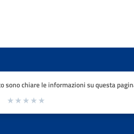
o sono chiare le informazioni su questa pagin
1 a 5 stelle la pagina
Valuta 1 stelle su 5
Valuta 2 stelle su 5
Valuta 3 stelle su 5
Valuta 4 stelle su 5
Valuta 5 stelle su 5