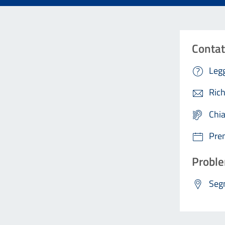
Contat
Legg
Rich
Chi
Pre
Proble
Segn