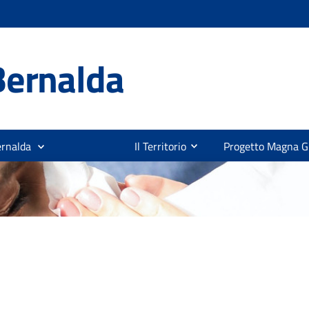
Bernalda
ernalda
Il Territorio
Progetto Magna G