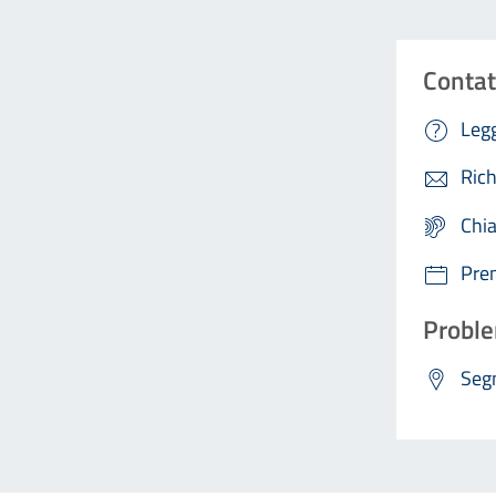
Contat
Legg
Rich
Chi
Pre
Proble
Segn