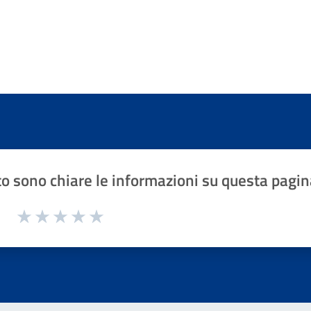
o sono chiare le informazioni su questa pagin
1 a 5 stelle la pagina
Valuta 1 stelle su 5
Valuta 2 stelle su 5
Valuta 3 stelle su 5
Valuta 4 stelle su 5
Valuta 5 stelle su 5