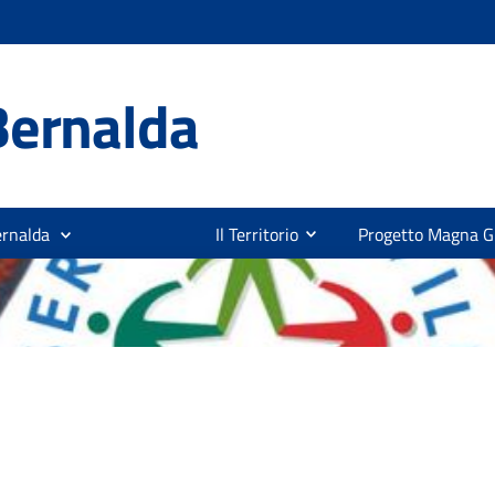
Bernalda
ernalda
Il Territorio
Progetto Magna G