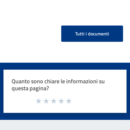
Tutti i documenti
Quanto sono chiare le informazioni su
questa pagina?
Valuta da 1 a 5 stelle la pagina
Valuta 1 stelle su 5
Valuta 2 stelle su 5
Valuta 3 stelle su 5
Valuta 4 stelle su 5
Valuta 5 stelle su 5