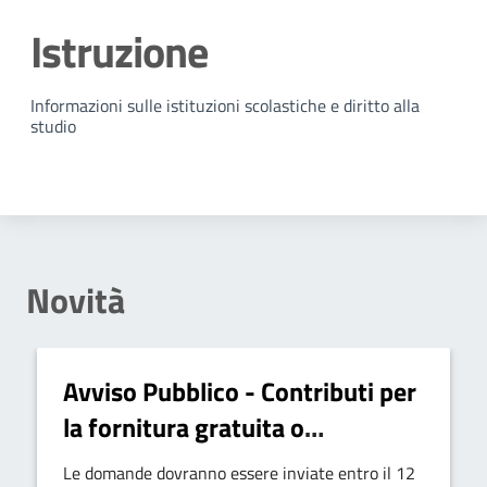
Istruzione
Dettagli della notizia
Informazioni sulle istituzioni scolastiche e diritto alla
studio
Novità
Avviso Pubblico - Contributi per
la fornitura gratuita o
semigratuita dei libri di testo
Le domande dovranno essere inviate entro il 12