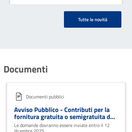
Tutte le novità
Documenti
Documenti pubblici
Avviso Pubblico - Contributi per la
fornitura gratuita o semigratuita dei
libri di testo a.s. 2025/2026
Le domande dovranno essere inviate entro il 12
dicembre 2025