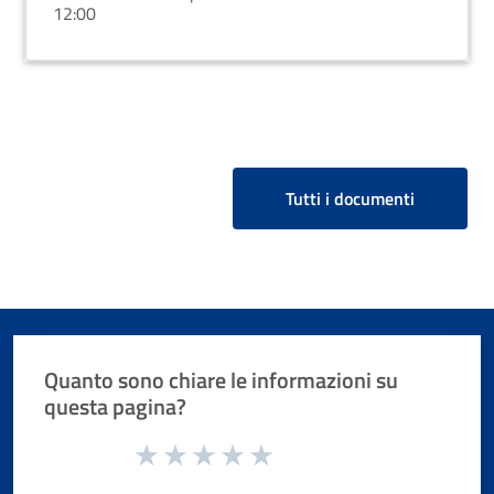
12:00
Tutti i documenti
Quanto sono chiare le informazioni su
questa pagina?
Valuta da 1 a 5 stelle la pagina
Valuta 1 stelle su 5
Valuta 2 stelle su 5
Valuta 3 stelle su 5
Valuta 4 stelle su 5
Valuta 5 stelle su 5