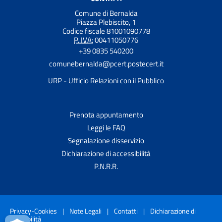
Comune di Bernalda
Piazza Plebiscito, 1
Codice fiscale 81001090778
P. IVA:
00411050776
+39 0835 540200
comunebernalda@pcert.postecert.it
URP - Ufficio Relazioni con il Pubblico
Prenota appuntamento
Leggi le FAQ
Segnalazione disservizio
Dichiarazione di accessibilità
P.N.R.R.
Privacy-Cookies
|
Note Legali
|
Contatti
|
Dichiarazione di
accessibilità