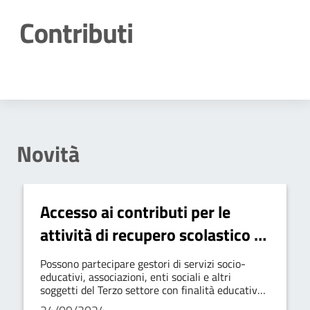
Contributi
Dettagli della notizia
Novità
Accesso ai contributi per le
attività di recupero scolastico e
al contenimento della
Possono partecipare gestori di servizi socio-
dispersione scolastica, riferite al
educativi, associazioni, enti sociali e altri
soggetti del Terzo settore con finalità educative.
periodo Ottobre - Dicembre
La richiesta di contributo deve pervenire entro il