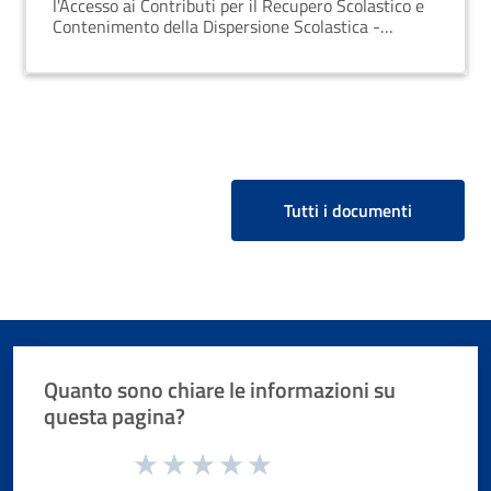
l'Accesso ai Contributi per il Recupero Scolastico e
Contenimento della Dispersione Scolastica -
Ottobre-Dicembre 2024
Tutti i documenti
Quanto sono chiare le informazioni su
questa pagina?
Valuta da 1 a 5 stelle la pagina
Valuta 1 stelle su 5
Valuta 2 stelle su 5
Valuta 3 stelle su 5
Valuta 4 stelle su 5
Valuta 5 stelle su 5