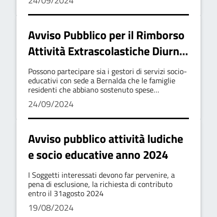
24/09/2024
03.10.2024
2024 destinate a minori di età
3/17 anni
Avviso Pubblico per il Rimborso
Attività Extrascolastiche Diurne
per Minori (3-17 anni) - Comune
Possono partecipare sia i gestori di servizi socio-
di Bernalda
educativi con sede a Bernalda che le famiglie
residenti che abbiano sostenuto spese
documentate. Le domande, devono essere
24/09/2024
inviate entro il 3 ottobre 2024.
Avviso pubblico attività ludiche
e socio educative anno 2024
I Soggetti interessati devono far pervenire, a
pena di esclusione, la richiesta di contributo
entro il 31agosto 2024
19/08/2024