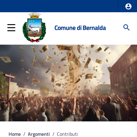
Comune di Bernalda
Home
/
Argomenti
/
Contributi