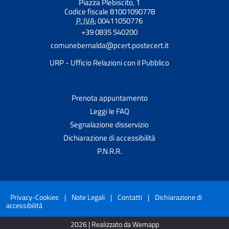
Piazza Plebiscito, 1
Codice fiscale 81001090778
P. IVA:
00411050776
+39 0835 540200
comunebernalda@pcert.postecert.it
URP - Ufficio Relazioni con il Pubblico
Prenota appuntamento
Leggi le FAQ
Segnalazione disservizio
Dichiarazione di accessibilità
P.N.R.R.
Privacy-Cookies
|
Note Legali
|
Contatti
|
Dichiarazione di
accessibilità
2026 | Realizzato da Wemapp