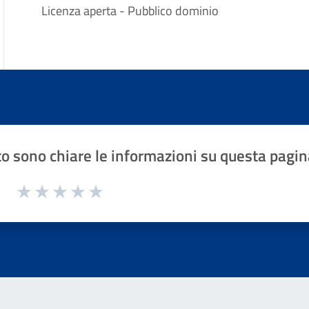
Licenza aperta - Pubblico dominio
o sono chiare le informazioni su questa pagin
1 a 5 stelle la pagina
Valuta 1 stelle su 5
Valuta 2 stelle su 5
Valuta 3 stelle su 5
Valuta 4 stelle su 5
Valuta 5 stelle su 5