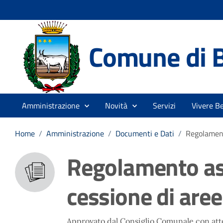
Comune di 
Amministrazione
Novità
Servizi
Vivere B
Home
/
Amministrazione
/
Documenti e Dati
/
Regolament
Regolamento as
cessione di aree
Approvato dal Consiglio Comunale con atto