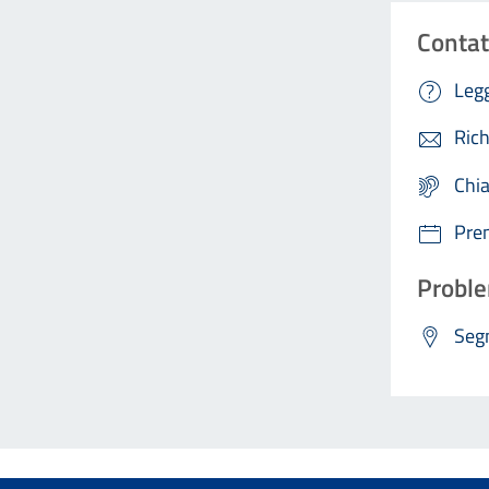
Contat
Legg
Rich
Chi
Pre
Proble
Segn