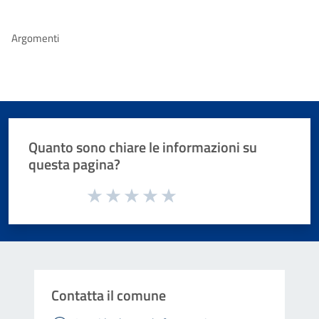
Argomenti
Quanto sono chiare le informazioni su
questa pagina?
Valuta da 1 a 5 stelle la pagina
Valuta 1 stelle su 5
Valuta 2 stelle su 5
Valuta 3 stelle su 5
Valuta 4 stelle su 5
Valuta 5 stelle su 5
Contatta il comune