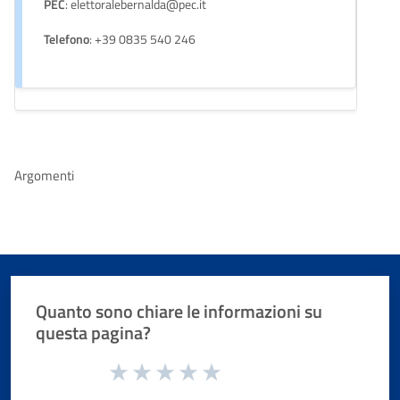
PEC
: elettoralebernalda@pec.it
Telefono
: +39 0835 540 246
Argomenti
Quanto sono chiare le informazioni su
questa pagina?
Valuta da 1 a 5 stelle la pagina
Valuta 1 stelle su 5
Valuta 2 stelle su 5
Valuta 3 stelle su 5
Valuta 4 stelle su 5
Valuta 5 stelle su 5