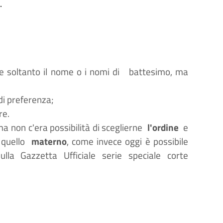
.
re soltanto il nome o i nomi di
battesimo, ma
di preferenza;
re.
ma non c'era possibilità di sceglierne
l'ordine
e
o quello
materno
, come invece oggi è possibile
lla Gazzetta Ufficiale serie speciale corte