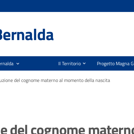
Bernalda
ernalda
Il Territorio
Progetto Magna G
ibuzione del cognome materno al momento della nascita
one del cognome matern