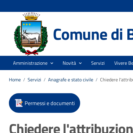
Comune di 
Amministrazione
Novità
Servizi
Vivere B
Home
/
Servizi
/
Anagrafe e stato civile
/
Chiedere l'attr
Permessi e documenti
Chiedere l'attribuzi