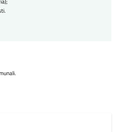
ia);
ti.
omunali.