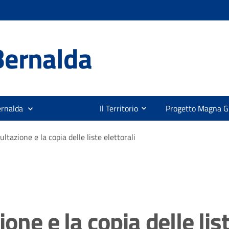
Bernalda
ernalda
Il Territorio
Progetto Magna G
ltazione e la copia delle liste elettorali
one e la copia delle list