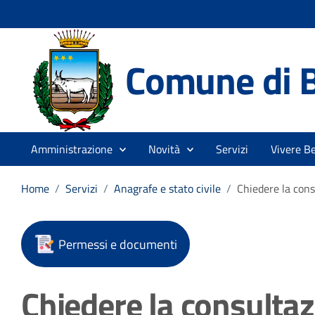
Comune di 
Amministrazione
Novità
Servizi
Vivere B
Home
/
Servizi
/
Anagrafe e stato civile
/
Chiedere la consu
Permessi e documenti
Chiedere la consultazi