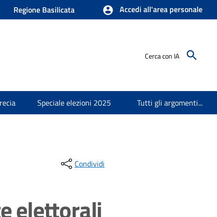
Accedi all'area personale
Regione Basilicata
Cerca con IA
recia
Speciale elezioni 2025
Tutti gli argomenti...
Condividi
e elettorali