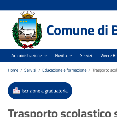
Comune di 
Amministrazione
Novità
Servizi
Vivere B
Home
/
Servizi
/
Educazione e formazione
/
Trasporto sco
Iscrizione a graduatoria
Trasporto scolastico