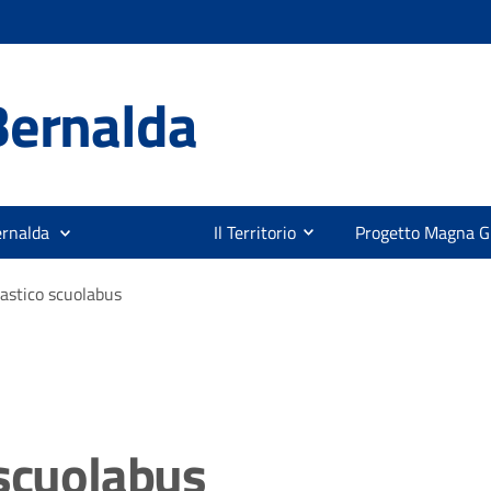
Bernalda
ernalda
Il Territorio
Progetto Magna G
lastico scuolabus
 scuolabus