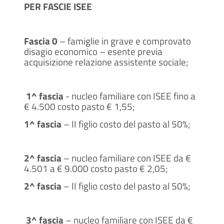
integrazioni
PER FASCIE ISEE
giorni
Durante l'istruttoria, potrebbero
essere necessarie integrazioni. Il
comune ti invierà una richiesta di
Fascia 0
– famiglie in grave e comprovato
integrazioni entro 10 giorni
disagio economico – esente previa
dall'avvio del procedimento.
acquisizione relazione assistente sociale;
30
Conclusione del
1^ fascia
- nucleo familiare con ISEE fino a
procedimento
€ 4.500 costo pasto € 1,55;
giorni
Il procedimento amministrativo
1^ fascia
– II figlio costo del pasto al 50%;
sarà concluso entro un massimo
di 30 giorni dalla presentazione
dell'istanza.
2^ fascia
– nucleo familiare con ISEE da €
4.501 a € 9.000 costo pasto € 2,05;
2^ fascia
– II figlio costo del pasto al 50%;
3^ fascia
– nucleo familiare con ISEE da €