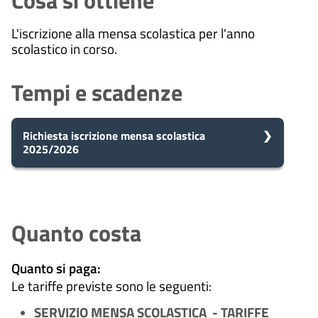
Cosa si ottiene
L'iscrizione alla mensa scolastica per l'anno
scolastico in corso.
Tempi e scadenze
Richiesta iscrizione mensa scolastica
2025/2026
5
Presa in carico
Dopo aver presentato la tua
giorni
richiesta, il comune avvia il
Quanto costa
procedimento e prenderà in carico
la tua domanda in 5 giorni.
Quanto si paga:
Le tariffe previste sono le seguenti:
10
Eventuale richiesta di
SERVIZIO MENSA SCOLASTICA - TARIFFE