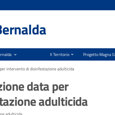
Bernalda
ernalda
Il Territorio
Progetto Magna G
er intervento di disinfestazione adulticida
ione data per
tazione adulticida
ne adulticida