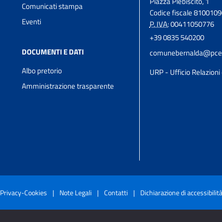
Piazza Plebiscito, 1
Comunicati stampa
Codice fiscale 810010
Eventi
P. IVA:
00411050776
+39 0835 540200
DOCUMENTI E DATI
comunebernalda@pcert
Albo pretorio
URP - Ufficio Relazioni 
Amministrazione trasparente
Privacy-Cookies
|
Note Legali
|
Contatti
|
Dichiarazione di accessibilit