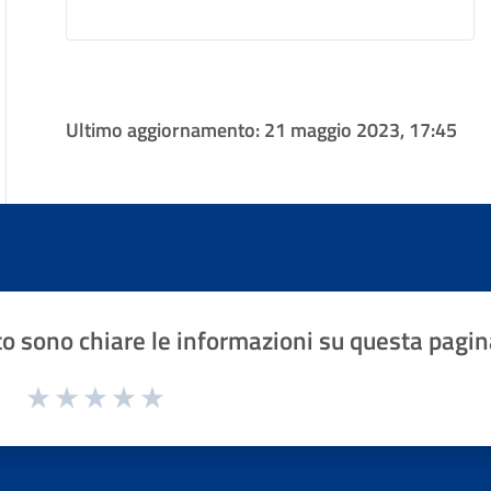
Ultimo aggiornamento:
21 maggio 2023, 17:45
o sono chiare le informazioni su questa pagin
1 a 5 stelle la pagina
Valuta 1 stelle su 5
Valuta 2 stelle su 5
Valuta 3 stelle su 5
Valuta 4 stelle su 5
Valuta 5 stelle su 5