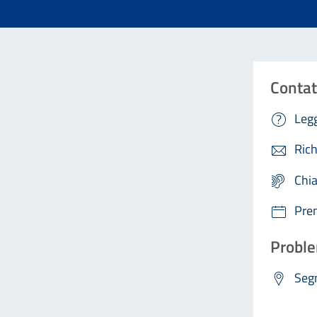
Contat
Legg
Rich
Chi
Pre
Proble
Segn