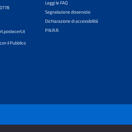
Leggi le FAQ
90778
Segnalazione disservizio
Dichiarazione di accessibilità
P.N.R.R.
.postecert.it
con il Pubblico
à