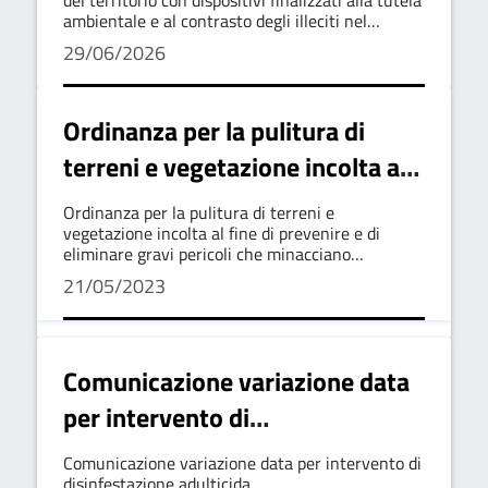
ambientale e al contrasto degli illeciti nel
deposito dei rifiuti.
29/06/2026
Ordinanza per la pulitura di
terreni e vegetazione incolta al
fine di prevenire e di eliminare
Ordinanza per la pulitura di terreni e
gravi pericoli che minacciano
vegetazione incolta al fine di prevenire e di
eliminare gravi pericoli che minacciano
l'incolumita' pubblica e la
l'incolumita' pubblica e la sicurezza urbana
21/05/2023
sicurezza urbana
Comunicazione variazione data
per intervento di
disinfestazione adulticida
Comunicazione variazione data per intervento di
disinfestazione adulticida