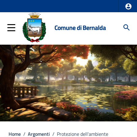
Comune di Bernalda
Home
/
Argomenti
/
Protezione dell'ambiente