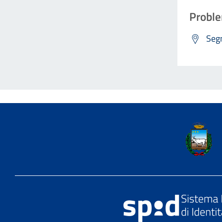
Proble
Segn