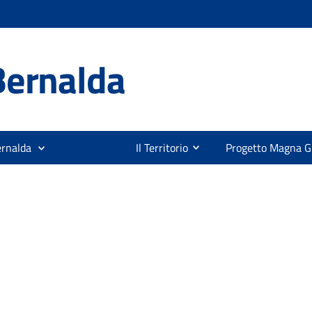
Bernalda
ernalda
Il Territorio
Progetto Magna G