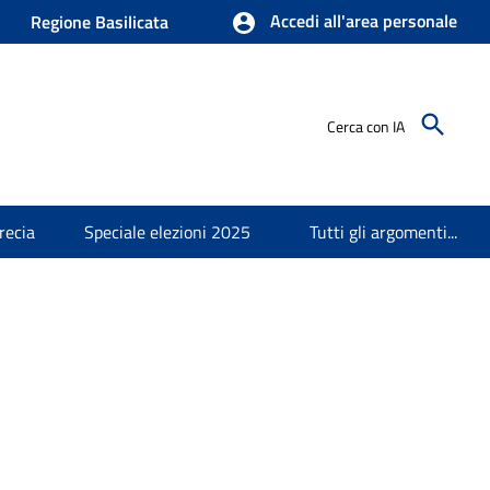
Accedi all'area personale
Regione Basilicata
Cerca con IA
recia
Speciale elezioni 2025
Tutti gli argomenti...