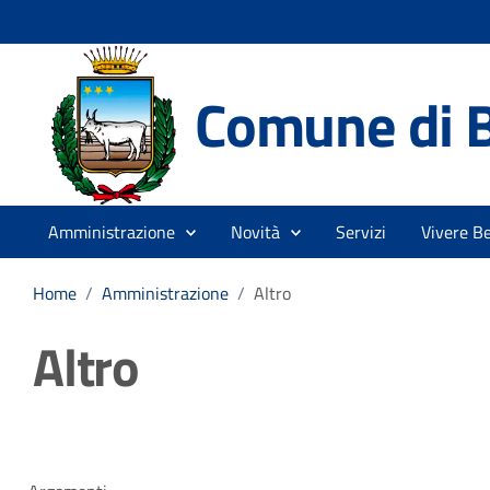
Comune di 
Amministrazione
Novità
Servizi
Vivere B
Home
/
Amministrazione
/
Altro
Altro