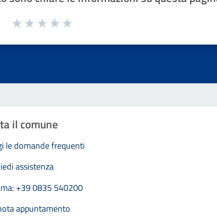
1 a 5 stelle la pagina
Valuta 1 stelle su 5
Valuta 2 stelle su 5
Valuta 3 stelle su 5
Valuta 4 stelle su 5
Valuta 5 stelle su 5
ta il comune
i le domande frequenti
iedi assistenza
ama: +39 0835 540200
nota appuntamento