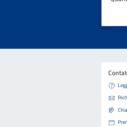
Valuta da 
Contat
Legg
Rich
Chi
Pre