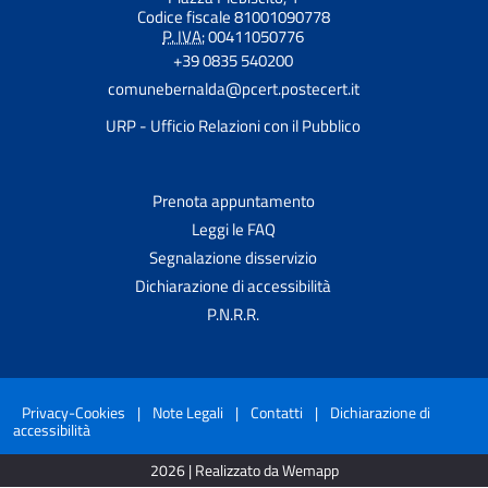
Codice fiscale 81001090778
P. IVA:
00411050776
+39 0835 540200
comunebernalda@pcert.postecert.it
URP - Ufficio Relazioni con il Pubblico
Prenota appuntamento
Leggi le FAQ
Segnalazione disservizio
Dichiarazione di accessibilità
P.N.R.R.
Privacy-Cookies
|
Note Legali
|
Contatti
|
Dichiarazione di
accessibilità
2026 | Realizzato da Wemapp