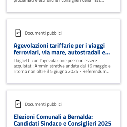
proclamati eletti anche i consiglieri della lista
"Prima Bernalda e Metaponto" e 5 della lista
"Bernalda-Metaponto".
Documenti pubblici
Agevolazioni tariffarie per i viaggi
ferroviari, via mare, autostradali e
aerei - Elezioni amministrative
I biglietti con l’agevolazione possono essere
domenica 25 e lunedì 26 maggio
acquistati: Amministrative andata dal 16 maggio e
2025 e Referendum abrogativi
ritorno non oltre il 5 giugno 2025 - Referendum:
andata dal 30 maggio e ritorno non oltre il 19
domenica 8 e lunedì 9 giugno 2025.
giugno
Documenti pubblici
Elezioni Comunali a Bernalda:
Candidati Sindaco e Consiglieri 2025