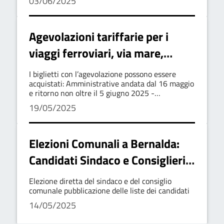
03/06/2025
"Bernalda-Metaponto".
Agevolazioni tariffarie per i
viaggi ferroviari, via mare,
autostradali e aerei - Elezioni
I biglietti con l’agevolazione possono essere
amministrative domenica 25 e
acquistati: Amministrative andata dal 16 maggio
e ritorno non oltre il 5 giugno 2025 -
lunedì 26 maggio 2025 e
Referendum: andata dal 30 maggio e ritorno non
19/05/2025
oltre il 19 giugno
Referendum abrogativi
domenica 8 e lunedì 9 giugno
Elezioni Comunali a Bernalda:
2025.
Candidati Sindaco e Consiglieri
2025
Elezione diretta del sindaco e del consiglio
comunale pubblicazione delle liste dei candidati
14/05/2025