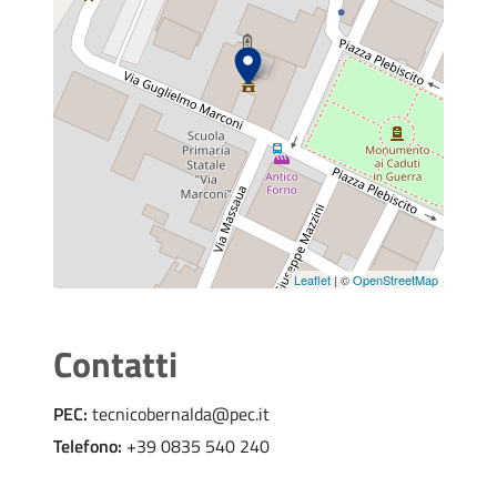
Richiesta Svincolo Fidejussione
Richiesta di Attestazione di idoneità alloggio
Richiesta voltura permesso di Costruire
Leaflet
| ©
OpenStreetMap
Contatti
PEC:
tecnicobernalda@pec.it
Telefono:
+39 0835 540 240