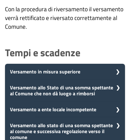
Con la procedura di riversamento il versamento
verrà rettificato e riversato correttamente al
Comune.
Tempi e scadenze
Versamento in misura superiore
5
Versamento allo Stato di una somma spettante
Presa in carico
al Comune che non dà luogo a rimborsi
Dopo aver presentato la tua
giorni
richiesta, il comune avvia il
procedimento e prenderà in carico
5
Versamento a ente locale incompetente
Presa in carico
la tua domanda in 5 giorni.
Dopo aver presentato la tua
giorni
richiesta, il comune avvia il
5
Versamento allo stato di una somma spettante
Presa in carico
procedimento e prenderà in carico
al comune e successiva regolazione verso il
Dopo aver presentato la tua
la tua domanda in 5 giorni.
giorni
comune
richiesta, il comune avvia il