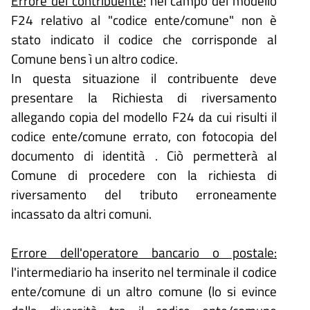
Errore del contribuente:
nel campo del modello
giorni
Il procedimento amministrativo
F24 relativo al "codice ente/comune" non è
sarà concluso entro un massimo
stato indicato il codice che corrisponde al
di 30 giorni dalla presentazione
dell'istanza.
Comune bens ì un altro codice.
In questa situazione il contribuente deve
presentare la Richiesta di riversamento
allegando copia del modello F24 da cui risulti il
codice ente/comune errato, con fotocopia del
documento di identità . Ciò permetterà al
Comune di procedere con la richiesta di
riversamento del tributo erroneamente
incassato da altri comuni.
Errore dell'operatore bancario o postale:
l'intermediario ha inserito nel terminale il codice
ente/comune di un altro comune (lo si evince