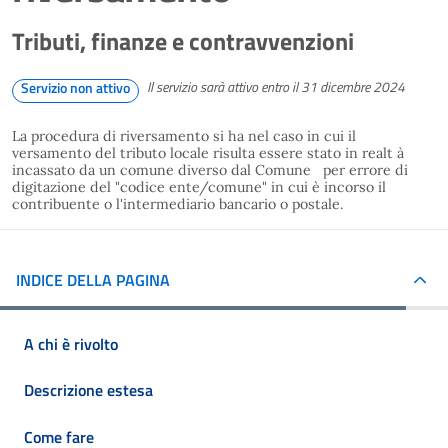
Tributi, finanze e contravvenzioni
Il servizio sarà attivo entro il 31 dicembre 2024
Servizio non attivo
La procedura di riversamento si ha nel caso in cui il
versamento del tributo locale risulta essere stato in realt à
incassato da un comune diverso dal Comune per errore di
digitazione del "codice ente/comune" in cui è incorso il
contribuente o l'intermediario bancario o postale.
INDICE DELLA PAGINA
A chi è rivolto
Descrizione estesa
Come fare