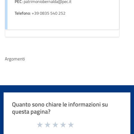
PEC
: patrimoniobernalda@pec.it
Telefono
: +39 0835 540 252
Argomenti
Quanto sono chiare le informazioni su
questa pagina?
Valuta da 1 a 5 stelle la pagina
Valuta 1 stelle su 5
Valuta 2 stelle su 5
Valuta 3 stelle su 5
Valuta 4 stelle su 5
Valuta 5 stelle su 5