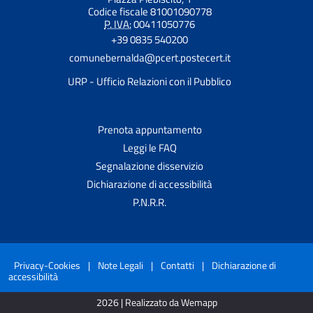
Codice fiscale 81001090778
P. IVA:
00411050776
+39 0835 540200
comunebernalda@pcert.postecert.it
URP - Ufficio Relazioni con il Pubblico
Prenota appuntamento
Leggi le FAQ
Segnalazione disservizio
Dichiarazione di accessibilità
P.N.R.R.
Privacy-Cookies
|
Note Legali
|
Contatti
|
Dichiarazione di
accessibilità
2026 | Realizzato da Wemapp